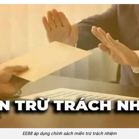
EE88 áp dụng chính sách miễn trừ trách nhiệm