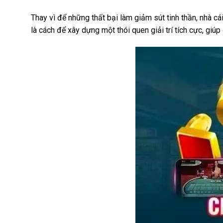
Thay vì để những thất bại làm giảm sút tinh thần, nhà c
là cách để xây dựng một thói quen giải trí tích cực, giú