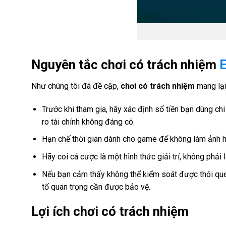
Nguyên tắc chơi có trách nhiệm
Như chúng tôi đã đề cập,
chơi có trách nhiệm
mang lại
Trước khi tham gia, hãy xác định số tiền bạn dùng ch
ro tài chính không đáng có.
Hạn chế thời gian dành cho game để không làm ảnh hư
Hãy coi cá cược là một hình thức giải trí, không phả
Nếu bạn cảm thấy không thể kiểm soát được thói quen
tố quan trọng cần được bảo vệ.
Lợi ích chơi có trách nhiệm