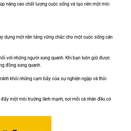
 giúp nâng cao chất lượng cuộc sống và tạo nên một môi
g xây dựng một nền tảng vững chắc cho một cuộc sống cân
t nối với những người xung quanh. Khi bạn luôn giữ được
ộng đồng xung quanh.
 tránh khỏi những cạm bẫy của sự nghiện ngập và thói
úc đẩy một môi trường lành mạnh, nơi mỗi cá nhân đều có