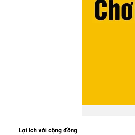
Lợi ích với cộng đồng