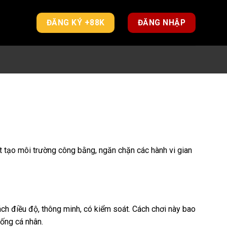
ĐĂNG KÝ +88K
ĐĂNG NHẬP
kết tạo môi trường công bằng, ngăn chặn các hành vi gian
ách điều độ, thông minh, có kiểm soát. Cách chơi này bao
sống cá nhân.