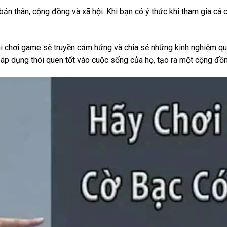
ản thân, cộng đồng và xã hội. Khi bạn có ý thức khi tham gia cá c
chơi game sẽ truyền cảm hứng và chia sẻ những kinh nghiệm quý bá
áp dụng thói quen tốt vào cuộc sống của họ, tạo ra một cộng đồng