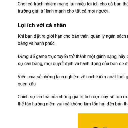
Chơi có trách nhiệm mang lại nhiều lợi ích cho cả bản 
trường giải trí lành mạnh cho tất cả mọi người.
Lợi ích với cá nhân
Khi bạn đặt ra giới hạn cho bản thân, quản lý ngân sác
bằng và hạnh phúc.
Đừng để game trực tuyến trở thành một gánh nặng, hãy để
sự cân bằng, mọi quyết định và hành động của bạn sẽ đ
Việc chia sẻ những kinh nghiệm về cách kiểm soát thời 
quen xấu.
Chính sự lan tỏa của những giá trị tích cực này sẽ tạo 
thể tận hưởng niềm vui mà không làm tổn hại đến bản th