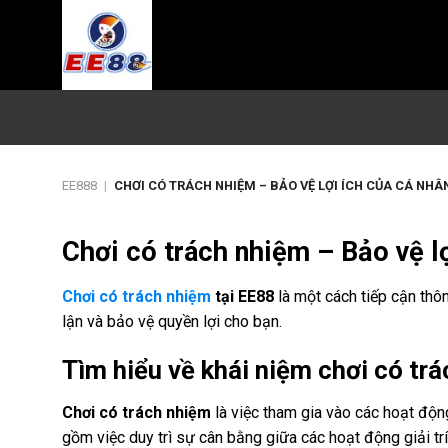
Bỏ
qua
nội
dung
EE888
|
CHƠI CÓ TRÁCH NHIỆM – BẢO VỆ LỢI ÍCH CỦA CÁ NH
Chơi có trách nhiệm – Bảo vệ l
Chơi có trách nhiệm
tại EE88
là một cách tiếp cận thôn
lận và bảo vệ quyền lợi cho bạn.
Tìm hiểu về khái niệm chơi có tr
Chơi có trách nhiệm
là việc tham gia vào các hoạt độn
gồm việc duy trì sự cân bằng giữa các hoạt động giải tr