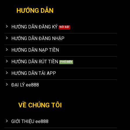
HƯỚNG DẪN
HƯỚNG DẪN ĐĂNG KÝ
HƯỚNG DẪN ĐĂNG NHẬP
HƯỚNG DẪN NẠP TIỀN
HƯỚNG DẪN RÚT TIỀN
HƯỚNG DẪN TẢI APP
ĐẠI LÝ ee888
VỀ CHÚNG TÔI
GIỚI THIỆU ee888