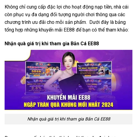
Không chỉ cung cấp đặc lợi cho hoạt động nạp tiền, nhà cái
còn phục vụ đa dạng đối tượng người chơi thông qua các
chương trình ưu đãi cho mỗi sản phẩm. Dưới đây là bảng
tổng hợp những khuyến mãi EE88 để bạn có thể tham khảo:
Nhận quà giá trị khi tham gia Bắn Cá EE88
Nhận quà giá trị khi tham gia Bắn Cá EE88