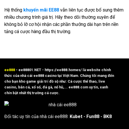
Hệ thống
khuyến mãi EE88
vẫn liên tục được bổ sung thêm
nhiều chương trình giá trị. Hãy theo dõi thường xuyên để
không bỏ lỡ cơ hội nhận các phần thưởng dài hạn trên nền
tảng cá cược hàng đầu thị trường.
ee888
- ee88801.NET -
https://ee888.homes/ là website chính
thức của nhà cái ee888 casino tại Việt Nam. Chúng tôi mang đến
cho bạn kho game giải trí đồ sộ như: Cá cược thể thao, live
casino, bắn cá, xổ số, đá gà, nổ hũ,... ee888.com uy tín, xanh
chín bật nhất thị trường cá cược.
Đối tác uy tín của nhà cái ee888:
Kubet
-
Fun88
-
BK8