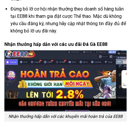
Đừng bỏ lỡ cơ hội nhận thưởng theo doanh số hàng tuần
tại EE88 khi tham gia đặt cược Thể thao. Mặc dù không
yêu cầu đăng ký, nhưng hãy cập nhật thông tin đầy đủ để
không bỏ lỡ ưu đãi này.
Nhận thưởng hấp dẫn với các ưu đãi Đá Gà EE88
Nhận thưởng hấp dẫn với các khuyến mãi hoàn trả của EE88