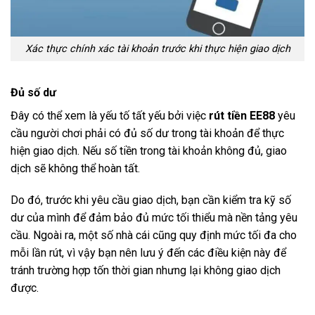
Xác thực chính xác tài khoản trước khi thực hiện giao dịch
Đủ số dư
Đây có thể xem là yếu tố tất yếu bởi việc
rút tiền EE88
yêu
cầu người chơi phải có đủ số dư trong tài khoản để thực
hiện giao dịch. Nếu số tiền trong tài khoản không đủ, giao
dịch sẽ không thể hoàn tất.
Do đó, trước khi yêu cầu giao dịch, bạn cần kiểm tra kỹ số
dư của mình để đảm bảo đủ mức tối thiểu mà nền tảng yêu
cầu. Ngoài ra, một số nhà cái cũng quy định mức tối đa cho
mỗi lần rút, vì vậy bạn nên lưu ý đến các điều kiện này để
tránh trường hợp tốn thời gian nhưng lại không giao dịch
được.