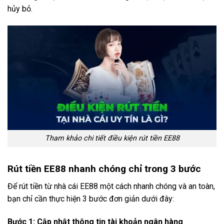
hủy bỏ.
Tham khảo chi tiết điều kiện rút tiền EE88
Rút tiền EE88 nhanh chóng chỉ trong 3 bước
Để rút tiền từ nhà cái EE88 một cách nhanh chóng và an toàn,
bạn chỉ cần thực hiện 3 bước đơn giản dưới đây:
Bước 1: Cập nhật thông tin tài khoản ngân hàng