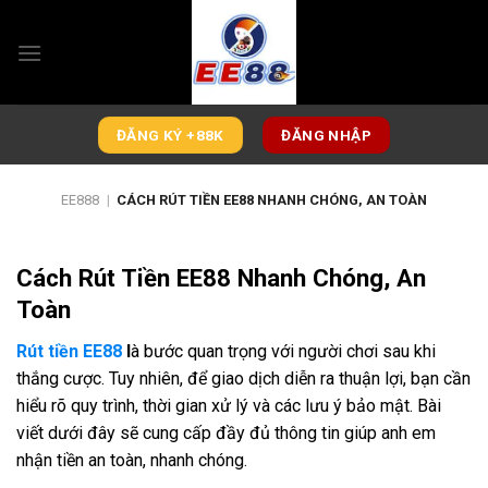
Bỏ
qua
nội
dung
ĐĂNG KÝ +88K
ĐĂNG NHẬP
EE888
|
CÁCH RÚT TIỀN EE88 NHANH CHÓNG, AN TOÀN
Cách Rút Tiền EE88 Nhanh Chóng, An
Toàn
Rút tiền EE88
l
à bước quan trọng với người chơi sau khi
thắng cược. Tuy nhiên, để giao dịch diễn ra thuận lợi, bạn cần
hiểu rõ quy trình, thời gian xử lý và các lưu ý bảo mật. Bài
viết dưới đây sẽ cung cấp đầy đủ thông tin giúp anh em
nhận tiền an toàn, nhanh chóng.