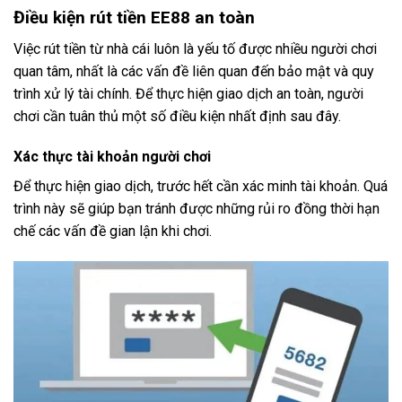
Điều kiện rút tiền EE88 an toàn
Việc rút tiền từ nhà cái luôn là yếu tố được nhiều người chơi
quan tâm, nhất là các vấn đề liên quan đến bảo mật và quy
trình xử lý tài chính. Để thực hiện giao dịch an toàn, người
chơi cần tuân thủ một số điều kiện nhất định sau đây.
Xác thực tài khoản người chơi
Để thực hiện giao dịch, trước hết cần xác minh tài khoản. Quá
trình này sẽ giúp bạn tránh được những rủi ro đồng thời hạn
chế các vấn đề gian lận khi chơi.