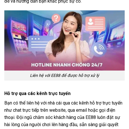
đề và hướng dẫn bạn khắc phục sự cố.
Liên hệ với EE88 để được hỗ trợ xử lý
Hỗ trợ qua các kênh trực tuyến
Bạn có thể liên hệ với nhà cái qua các kênh hỗ trợ trực tuyến
như chat trực tiếp trên website, qua email hoặc gọi điện
thoại. Đội ngũ chăm sóc khách hàng của EE88 luôn đặt sự
hài lòng của người chơi lên hàng đầu, sẵn sàng giải quyết